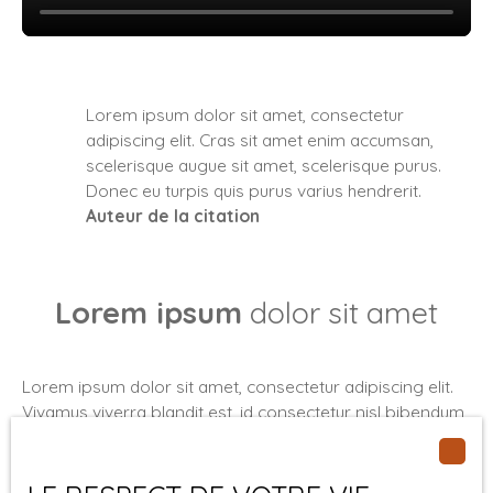
Lorem ipsum dolor sit amet, consectetur
adipiscing elit. Cras sit amet enim accumsan,
scelerisque augue sit amet, scelerisque purus.
Donec eu turpis quis purus varius hendrerit.
Auteur de la citation
Lorem ipsum
dolor sit amet
Lorem ipsum dolor sit amet, consectetur adipiscing elit.
Vivamus viverra blandit est, id consectetur nisl bibendum
eu. Aliquam tristique dolor ac fringilla tristique. Nam
porttitor pulvinar ligula. Praesent lacinia ac libero ut
facilisis. Sed purus leo, iaculis sed pharetra quis, placerat