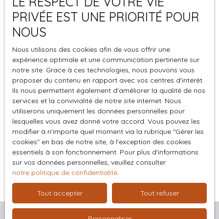
LE RESPECT DE VOTRE VIE
sed magna. Sed luctus porta ex sed tincidunt. Nullam a
PRIVÉE EST UNE PRIORITÉ POUR
libero in quam euismod vestibulum a at mauris. Aenean a
NOUS
congue mi. Sed efficitur augue ut augue sodales, non
ornare dui sollicitudin. Ut faucibus nulla sed lacus dictum,
Nous utilisons des cookies afin de vous offrir une
sed hendrerit orci malesuada.
expérience optimale et une communication pertinente sur
notre site. Grace à ces technologies, nous pouvons vous
Nulla nunc ante, laoreet sit amet efficitur et, luctus vel
proposer du contenu en rapport avec vos centres d'intérêt.
justo. Nulla facilisi. Sed suscipit nisl ut ligula rhoncus
Ils nous permettent également d'améliorer la qualité de nos
rutrum. Nulla eu libero lobortis, porta enim et, luctus arcu.
services et la convivialité de notre site internet. Nous
Cras rutrum vehicula iaculis. Sed et finibus libero. Aenean
utiliserons uniquement les données personnelles pour
convallis porta ante, sed porttitor turpis tempus et. Fusce
lesquelles vous avez donné votre accord. Vous pouvez les
modifier à n'importe quel moment via la rubrique ″Gérer les
pellentesque turpis sed suscipit luctus. Morbi bibendum
cookies″ en bas de notre site, à l'exception des cookies
felis sit amet tempus faucibus. Donec a bibendum sem.
essentiels à son fonctionnement. Pour plus d'informations
Pellentesque vel nisi suscipit metus molestie pharetra ut
sur vos données personnelles, veuillez consulter
ac metus.
notre politique de confidentialité
.
Tout accepter
Tout refuser
Personnaliser