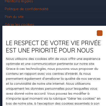
Mentions légales
Politique de confidentialité
Plan du site
Gérer les cookies
Propulsé par
LE RESPECT DE VOTRE VIE PRIVÉE
EST UNE PRIORITÉ POUR NOUS
Nous utilisons des cookies afin de vous offrir une expérience
+33 6 62 52 98 21
optimale et une communication pertinente sur notre site.
Grace à ces technologies, nous pouvons vous proposer du
contenu en rapport avec vos centres d'intérêt. Ils nous
permettent également d'améliorer la qualité de nos services
8 rue des Vendangeurs
et la convivialité de notre site internet. Nous utiliserons
94440 Marolles
uniquement les données personnelles pour lesquelles vous
avez donné votre accord. Vous pouvez les modifier à
n'importe quel moment via la rubrique ″Gérer les cookies″ en
bas de notre site, à l'exception des cookies essentiels à son