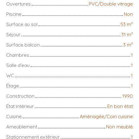
Ouvertures
PVC/Double vitrage
Piscine
Non
Surface au sol
53
m²
Séjour
31
m²
Surface balcon
3
m²
Chambres
1
Salle d'eau
1
WC
1
Étage
1
Construction
1990
État intérieur
En bon état
Cuisine
Aménagée/Coin cuisine
Ameublement
Non meublé
Stationnement extérieur
1