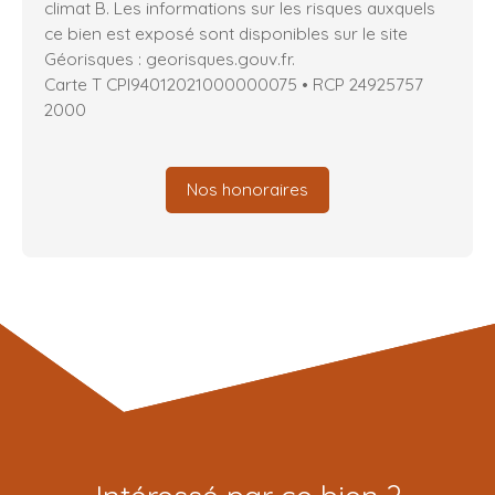
climat B. Les informations sur les risques auxquels
ce bien est exposé sont disponibles sur le site
Géorisques : georisques.gouv.fr.
Carte T CPI94012021000000075 • RCP 24925757
2000
Nos honoraires