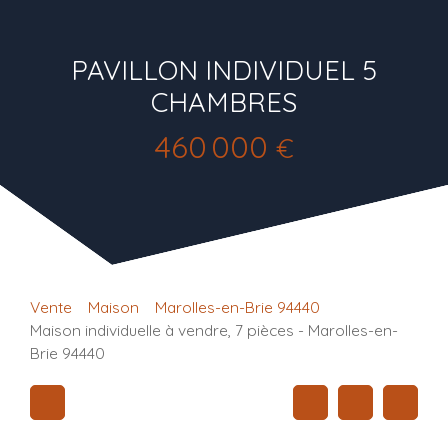
PAVILLON INDIVIDUEL 5
CHAMBRES
460 000
€
Vente
Maison
Marolles-en-Brie 94440
Maison individuelle à vendre, 7 pièces - Marolles-en-
Brie 94440