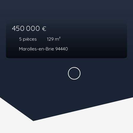
450 000
€
5
pièces
129
m²
Marolles-en-Brie 94440