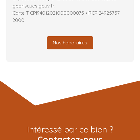
georisques.gouv.fr.
Carte T CPI94012021000000075 • RCP 24925757
2000
Nos honoraires
Intéressé par ce bien ?
Contactez-nous