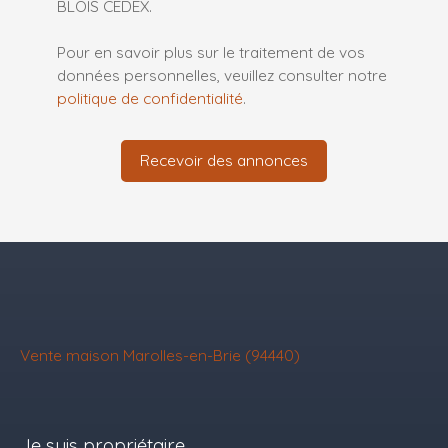
BLOIS CEDEX.
Pour en savoir plus sur le traitement de vos
données personnelles, veuillez consulter notre
politique de confidentialité
.
Recevoir des annonces
Vente maison Marolles-en-Brie (94440)
Je suis propriétaire