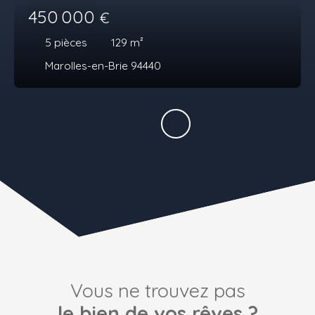
450 000
€
5
pièces
129
m²
Marolles-en-Brie 94440
Vous ne trouvez pas
le bien de vos rêves ?