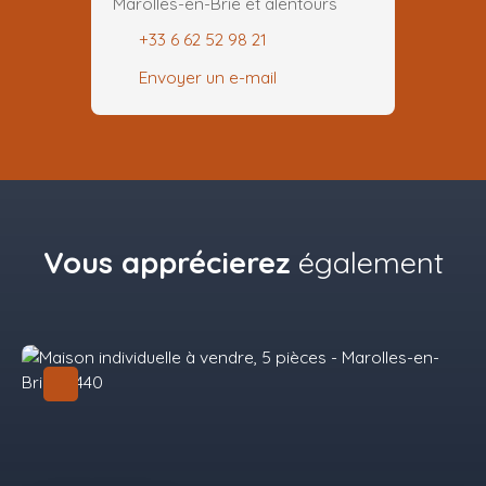
Marolles-en-Brie et alentours
+33 6 62 52 98 21
Envoyer un e-mail
Vous apprécierez
également