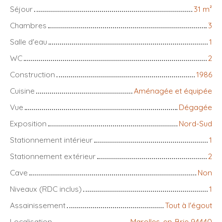
Séjour
31
m²
Chambres
3
Salle d'eau
1
WC
2
Construction
1986
Cuisine
Aménagée et équipée
Vue
Dégagée
Exposition
Nord-Sud
Stationnement intérieur
1
Stationnement extérieur
2
Cave
Non
Niveaux (RDC inclus)
1
Assainissement
Tout à l'égout
Localisation
Marolles-en-Brie 94440