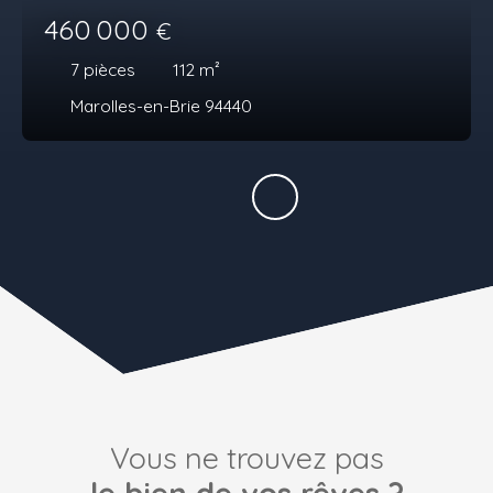
460 000
€
7
pièces
112
m²
Marolles-en-Brie 94440
Vous ne trouvez pas
le bien de vos rêves ?