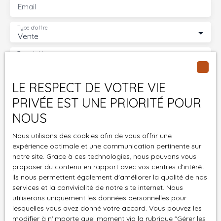
Email
proximité, sans oublié l'arrêt de bus pour aller à la Gare
de de SUCY EN BRIE où BOISSY SAINT LEGER ligne A du
Type d'offre
RER.
Vente
Type de bien
Maison
Localisation
LE RESPECT DE VOTRE VIE
Sucy-en-Brie (94370)
PRIVÉE EST UNE PRIORITÉ POUR
Budget max (€)
NOUS
Surface min (m²)
Nous utilisons des cookies afin de vous offrir une
expérience optimale et une communication pertinente sur
notre site. Grace à ces technologies, nous pouvons vous
Pièces min
proposer du contenu en rapport avec vos centres d'intérêt.
Ils nous permettent également d'améliorer la qualité de nos
J'accepte le traitement de mes données
services et la convivialité de notre site internet. Nous
personnelles conformément au RGPD. Si vous ne
utiliserons uniquement les données personnelles pour
lesquelles vous avez donné votre accord. Vous pouvez les
souhaitez pas faire l'objet de prospection
modifier à n'importe quel moment via la rubrique ″Gérer les
commerciale par voie téléphonique, vous pouvez